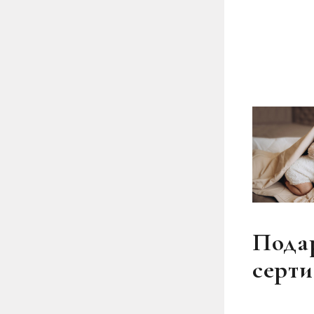
Пода
серт