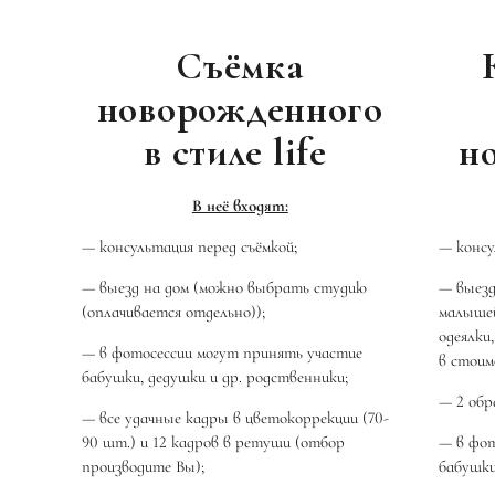
Съёмка
новорожденного
в стиле life
н
В неё входят:
— консультация перед съёмкой;
— консу
— выезд на дом (можно выбрать студию
— выезд
(оплачивается отдельно));
малышей
одеялки
— в фотосессии могут принять участие
в стоим
бабушки, дедушки и др. родственники;
— 2 обр
— все удачные кадры в цветокоррекции (70-
90 шт.) и 12 кадров в ретуши (отбор
— в фот
производите Вы);
бабушки