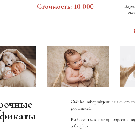
Стоимость: 10 000
Возмо
съе
рочные
Съёмка новорожденных может ст
родителей.
ификаты
Вы всегда можете приобрести по
и близких.