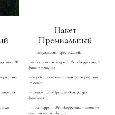
Пакет
ый
Премиальный
— консультация перед съёмкой;
ррекции, 20
— все удачные кадры в цветокоррекции, 20
фото в ретуши;
ографиями
— короб с распечатанными фотографиями
-флэшка;
в этот же
— фотокнига «Премиум» (см. раздел
фотокниги).
ериала
— все кадры в цветокоррекции в этот же
день или на следующий;