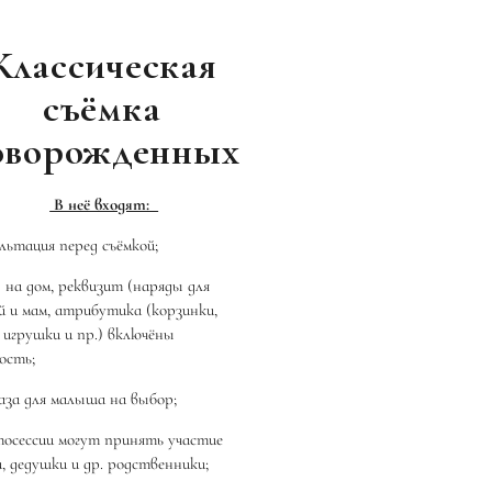
Классическая
съёмка
оворожденных
В неё входят:
льтация перед съёмкой;
 на дом, реквизит (наряды для
 и мам, атрибутика (корзинки,
, игрушки и пр.) включёны
ость;
аза для малыша на выбор;
осессии могут принять участие
, дедушки и др. родственники;