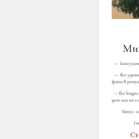
Ми
— консультац
— все удачны
фото в рету
— все кадры 
день или на 
Бонус- 
Гот
Ст