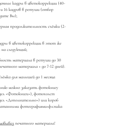
дачные кадры в цветокоррекции (40-
 и 16 кадров в ретуши (отбор
дите Вы);
рная продолжительность съёмки (2-
адры в цветокоррекции в этот же
и на следующий;
ность материала в ретуши до 30
печатного материала + до 7-12 дней).
ъёмка для малышей до 1 месяца
нию можно заказать фотокнигу
здел «Фотокниги»), фотохолст
здел «Дополнительно») или короб
ечатанными фотографиями+флэшка
мовывоз
печатного материала!