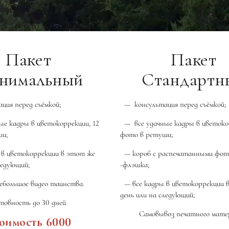
Пакет
Пакет
нимальный
Стандартн
ия перед съёмкой;
— консультация перед съёмкой;
е кадры в цветокоррекции, 12
— все удачные кадры в цветоко
ши;
фото в ретуши;
в цветокоррекции в этот же
— короб с распечатанными фот
следующий;
-флэшка;
небольшое видео таинства.
— все кадры в цветокоррекции 
день или на следующий;
овность до 30 дней
Самовывоз печатного мат
оимость 6000