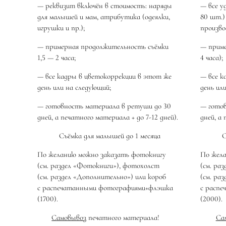
— реквизит включён в стоимость: наряды
— все у
для малышей и мам, атрибутика (одеялки,
80 шт.)
игрушки и пр.);
произво
— примерная продолжительность съёмки
— приме
1,5 — 2 часа;
4 часа);
— все кадры в цветокоррекции в этот же
— все к
день или на следующий;
день ил
— готовность материала в ретуши до 30
— готов
дней, а печатного материала + до 7-12 дней).
дней, а 
Съёмка для малышей до 1 месяца
С
По желанию можно заказать фотокнигу
По жела
(см. раздел «Фотокниги»), фотохолст
(см. ра
(см. раздел «Дополнительно») или короб
(см. ра
с распечатанными фотографиями+флэшка
с расп
(1700).
(2000).
Самовывоз
печатного материала!
Са